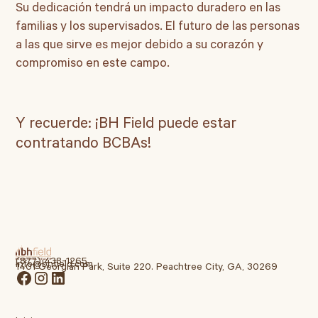
Su dedicación tendrá un impacto duradero en las
familias y los supervisados. El futuro de las personas
a las que sirve es mejor debido a su corazón y
compromiso en este campo.
Y recuerde: ¡BH Field puede estar
contratando BCBAs!
(877) 438-1265
info@bhfield.com
1401 Georgian Park, Suite 220. Peachtree City, GA, 30269